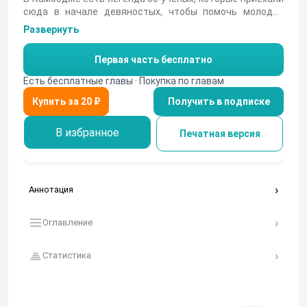
сюда в начале девяностых, чтобы помочь молодой
стране обрести сокровища, которые по преданиям
Развернуть
хранятся в подземельях знаменитого на весь мир
города храма. Ангкор. Под одним названием
Первая часть бесплатно
скрываются гигантские храмовые комплексы,
разбросанные на площади в более чем сто квадратных
Есть бесплатные главы · Покупка по главам
километров, и тщательно укрытые джунглями от
Получить в подписке
назойливых посетителей и нынешних хозяев. Что с ними
произошло? Вы можете узнать из представленной
книги "Тайна Ангкора"
В избранное
Печатная версия
Аннотация
Оглавление
Статистика