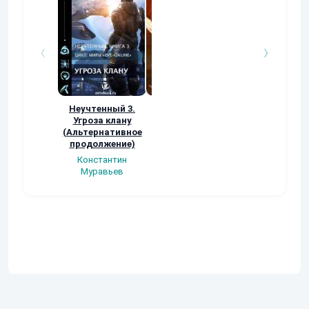
Неучтенный 3.
Возвращение
УДАВЬЯ ЯМА
Угроза клану
Наталья
Кер Рей
(Альтернативное
Шкуриндина
продолжение)
Константин
Муравьев