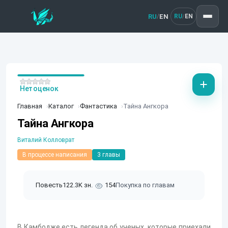
RU
EN
/
RU
EN
/
Нет оценок
Главная
Каталог
Фантастика
Тайна Ангкора
Тайна Ангкора
Виталий Колловрат
В процессе написания
3 главы
Повесть
122.3K зн.
154
Покупка по главам
В Камбодже есть легенда об ученых, которые приехали