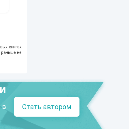
вых книгах
е раньше не
.
ми
 в
Стать автором