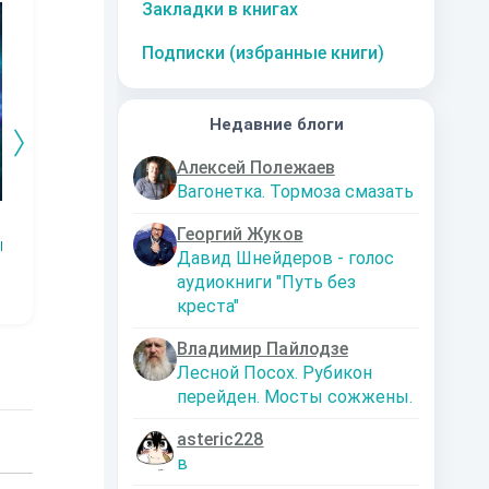
Закладки в книгах
Подписки (избранные книги)
Недавние блоги
Алексей Полежаев
Вагонетка. Тормоза смазать
Змей.
Технарь.
Заместитель
Эк
Георгий Жуков
императора
Р
Наталья
Константин
Давид Шнейдеров - голос
Шкуриндина
Муравьев
Аксюта Янсен
аудиокниги "Путь без
креста"
Владимир Пайлодзе
Лесной Посох. Рубикон
перейден. Мосты сожжены.
asteric228
в