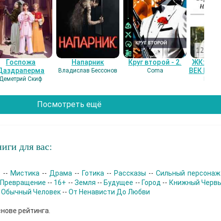
Госпожа
Напарник
Круг второй - 2.
ЖК: СЕ
Даздраперма
ВЕК НАШ
Владислав Бессонов
Coma
Деметрий Скиф
Гость
Посмотреть ещё
иги для вас:
р
--
Мистика
--
Драма
--
Готика
--
Рассказы
--
Сильный персонаж
Превращение
--
16+
--
Земля
--
Будущее
--
Город
--
Книжный Черв
-
Обычный Человек
--
От Ненависти До Любви
снове рейтинга.