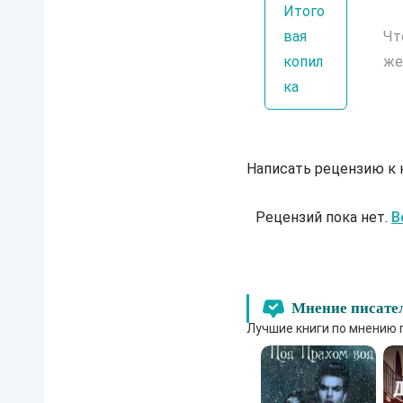
Итого
вая
Чт
копил
же
ка
Написать рецензию к
Рецензий пока нет.
В
Мнение писате
Лучшие книги по мнению 