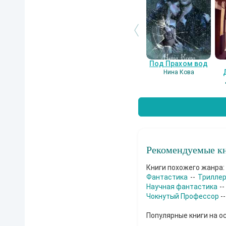
Под Прахом вод
Нина Кова
Рекомендуемые кн
Книги похожего жанра:
Фантастика
--
Трилле
Научная фантастика
--
Чокнутый Профессор
-
Популярные книги на о