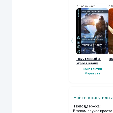
10
за часть
1
Неучтенный 3.
Во
Угроза клану
(Альтернативное
Константин
продолжение)
Муравьев
Найти книгу или 
Техподдержка:
В таком случае просто