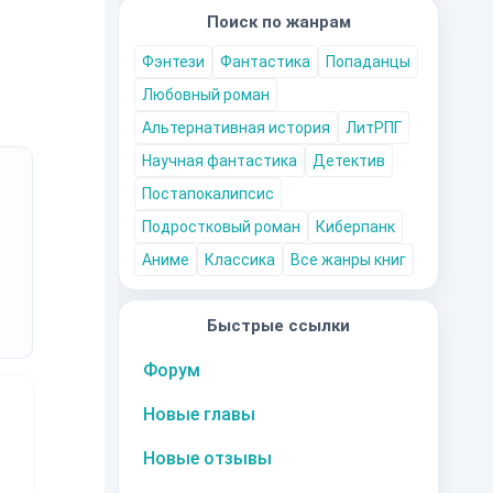
Поиск по жанрам
Фэнтези
Фантастика
Попаданцы
Любовный роман
Альтернативная история
ЛитРПГ
Научная фантастика
Детектив
Постапокалипсис
Подростковый роман
Киберпанк
Аниме
Классика
Все жанры книг
Быстрые ссылки
Форум
Новые главы
Новые отзывы
10
за часть
10
за часть
10
за часть
1