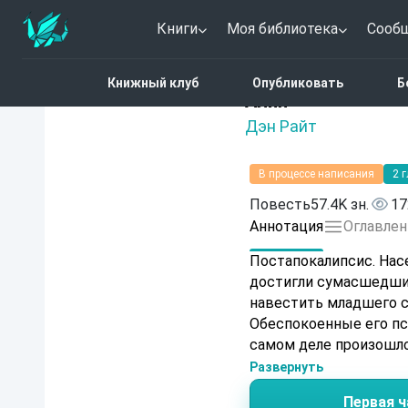
Книги
Моя библиотека
Сооб
Главная
Каталог
Фант
Книжный клуб
Опубликовать
Б
Нет оценок
А́лия
Дэн Райт
В процессе написания
2 
Повесть
57.4K зн.
17
Аннотация
Оглавлен
Постапокалипсис. Нас
достигли сумасшедших возможностей. Чар
навестить младшего с
Обеспокоенные его пс
самом деле произошло
Развернуть
Первая ч