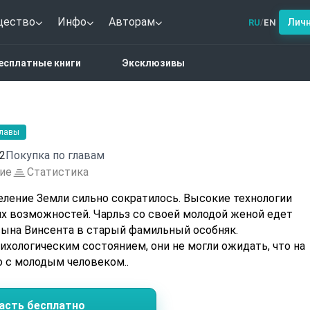
щество
Инфо
Авторам
Лич
RU
EN
/
астика
А́лия
есплатные книги
Эксклюзивы
главы
2
Покупка по главам
ие
Статистика
еление Земли сильно сократилось. Высокие технологии
льз со своей молодой женой едет
ына Винсента в старый фамильный особняк.
ихологическим состоянием, они не могли ожидать, что на
 с молодым человеком..
асть бесплатно