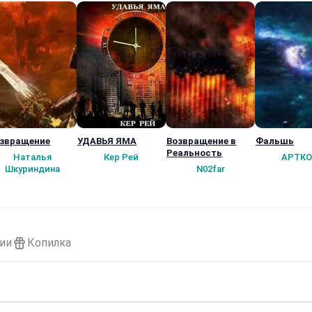
звращение
УДАВЬЯ ЯМА
Возвращение в
Фальшь
Реальность
Наталья
Кер Рей
АРТКО
Шкуриндина
N02far
ии
Копилка