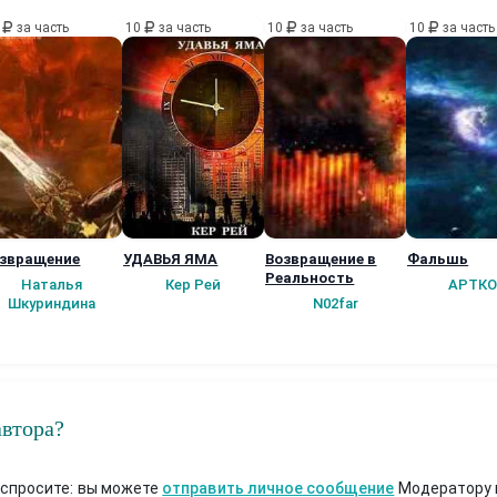
0
за часть
10
за часть
10
за часть
10
за часть
звращение
УДАВЬЯ ЯМА
Возвращение в
Фальшь
Реальность
Наталья
Кер Рей
АРТКО
Шкуриндина
N02far
автора?
 спросите: вы можете
отправить личное сообщение
Модератору 