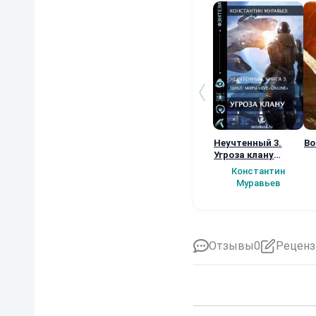
Неучтенный 3.
Во
Угроза клану
(Альтернативное
Константин
продолжение)
Муравьев
Отзывы
0
Реценз