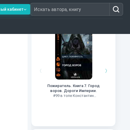
ный кабинет
Искать автора, книгу
Книги из топ-100
Кни
#34 в 
Пожиратель. Книга 7. Город
воров. Дороги Империи.
#99 в топе Константин
Муравьев