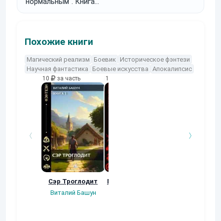
"нормальным". Книга
первая. На заре
юности.
Похожие книги
Магический реализм
Боевик
Историческое фэнтези
Научная фантастика
Боевые искусства
Апокалипсис
10
за часть
10
за часть
10
за часть
Сэр Троглодит
ПотомуЧтоЛень 3
Под Прахом в
Виталий Башун
Виталий Башун
Нина Кова