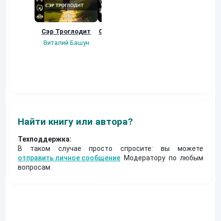
Сэр Троглодит
Осколки прошлого
Неучтенный 3.
Угроза клану
Виталий Башун
Екатерина
(Альтернативное
Ермачкова (Фиби)
продолжение)
Константин
Муравьев
Найти книгу или автора?
Техподдержка:
В таком случае просто спросите: вы можете
отправить личное сообщение
Модератору по любым
вопросам.