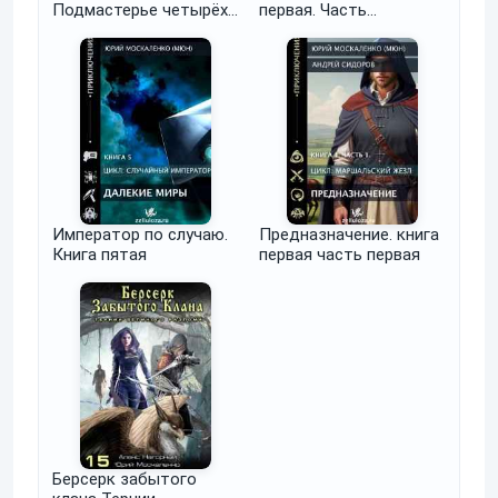
Подмастерье четырёх
первая. Часть
магов. Книга четвёртая
четвёртая
часть первая
Император по случаю.
Предназначение. книга
Книга пятая
первая часть первая
Берсерк забытого