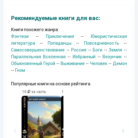
Рекомендуемые книги для вас:
Книги похожего жанра:
Фэнтези
--
Приключения
--
Юмористическая
литература
--
Попаданцы
--
Повседневность
--
Самосовершенствование
--
Россия
--
Боги
--
Земля
--
Параллельная Вселенная
--
Избранный
--
Везунчик
--
Обыкновенный Герой
--
Выживание
--
Человек
--
Демон
--
Гном
Популярные книги на основе рейтинга.
10
за часть
10
за часть
10
за часть