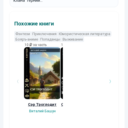
клана Тернии
ВЕЛИКОГО РАЗЛОМА
Похожие книги
Фэнтези
Приключения
Юмористическая литература
Бояръ-аниме
Попаданцы
Выживание
10
за часть
10
за часть
10
за часть
Сэр Троглодит
Осколки прошлого
Неучтенный 3
Угроза клану
Виталий Башун
Екатерина
(Альтернативн
Ермачкова (Фиби)
продолжение
Константин