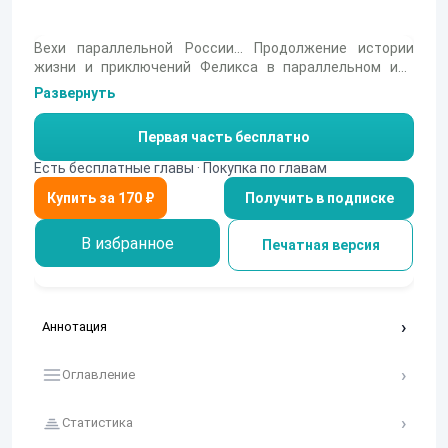
Вехи параллельной России... Продолжение истории
жизни и приключений Феликса в параллельном или
перпендикулярном мире. Одинокий бастион встречает
Развернуть
долгожданное пополнение. Но перед этим герою
предстоит пройти курс молодого бойца. Новые
Первая часть бесплатно
ситуации заставляют Феликса проявлять смекалку и
решать трудные задачи следуя правилам придуманным
Есть бесплатные главы · Покупка по главам
давно и не им. Любые проблемы следует решать по
Получить в подписке
мере их поступления и не ломать голову, пока их нет. А
самое невероятное открытие, с которым предстоит
столкнуться герою, кроетсяв бастионе и неразрывно
В избранное
Печатная версия
связано с наследием Рюриковичей...
Аннотация
Оглавление
Статистика