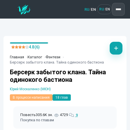
RU
EN
/
RU
EN
/
4.8 (6)
Главная
Каталог
Фэнтези
Берсерк забытого клана. Тайна одинокого бастиона
Берсерк забытого клана. Тайна
одинокого бастиона
Юрий Москаленко (МЮН)
В процессе написания
18 глав
Повесть
305.6K зн.
4729
9
Покупка по главам