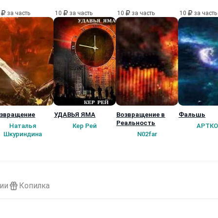
0
за часть
10
за часть
10
за часть
10
за часть
звращение
УДАВЬЯ ЯМА
Возвращение в
Фальшь
Реальность
Наталья
Кер Рей
АРТКО
Шкуриндина
N02far
ии
Копилка