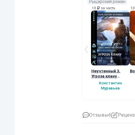
Рыцарский роман
10
за часть
1
Неучтенный 3.
Во
Угроза клану
(Альтернативное
Константин
продолжение)
Муравьев
Отзывы
6
Реценз