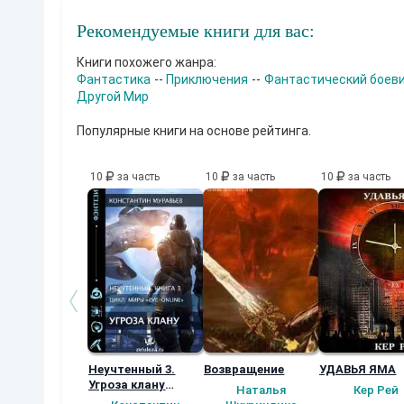
и
з
Рекомендуемые книги для вас:
м
е
н
Книги похожего жанра:
е
Фантастика
--
Приключения
--
Фантастический боев
н
Другой Мир
и
я
Популярные книги на основе рейтинга.
м
и
.
Ж
10
за часть
10
за часть
10
за часть
д
а
л
,
ч
т
о
ч
т
о
-
т
о
Неучтенный 3.
Возвращение
УДАВЬЯ ЯМА
и
Угроза клану
Наталья
Кер Рей
з
(Альтернативное