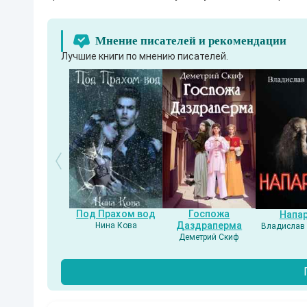
е
д
и
н
Мнение писателей и рекомендации
о
Лучшие книги по мнению писателей.
м
у
с
ц
е
н
а
р
и
ю
с
м
и
н
и
Под Прахом вод
Госпожа
Напа
м
Даздраперма
Нина Кова
Владислав 
а
Деметрий Скиф
л
ь
н
ы
м
и