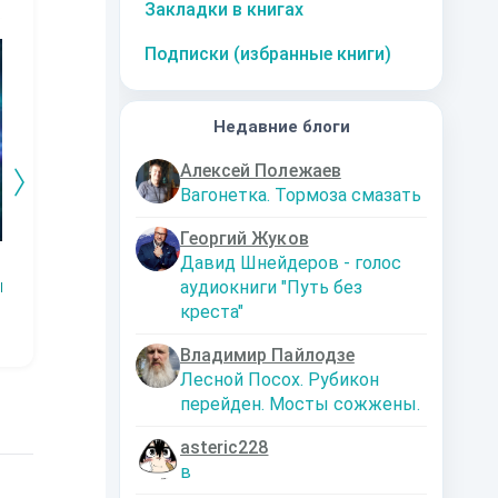
Закладки в книгах
10
за часть
10
за часть
10
за часть
1
Подписки (избранные книги)
Недавние блоги
Алексей Полежаев
Вагонетка. Тормоза смазать
Георгий Жуков
Давид Шнейдеров - голос
Змей.
Технарь.
Заместитель
Эк
императора
аудиокниги "Путь без
Р
Наталья
Константин
Шкуриндина
Муравьев
Аксюта Янсен
креста"
Владимир Пайлодзе
Лесной Посох. Рубикон
перейден. Мосты сожжены.
asteric228
в