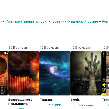
ик
--
Альтернативная история
--
Боевик
--
Рыцарский роман
--
Ром
10
за часть
10
за часть
10
за часть
10
Возвращение в
Фальшь
Змей.
Техн
Реальность
АРТКОР
Наталья