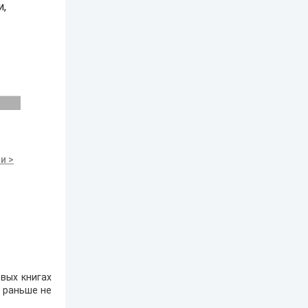
и,
и >
вых книгах
е раньше не
.