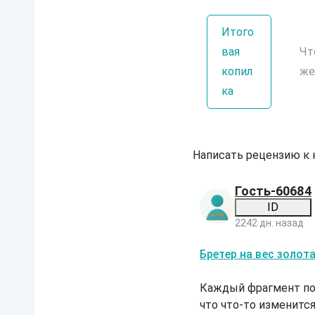
Итого
вая
Чт
копил
же
ка
Написать рецензию к
Гость-60684
ID
2242 дн. назад
Б
Бретер на вес золот
р
е
т
Каждый фрагмент по
е
что что-то изменится
р