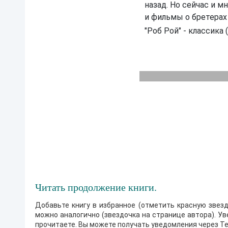
н
назад. Но сейчас и 
а
и фильмы о бретерах
в
е
"Роб Рой" - классика 
с
з
о
л
о
т
а
К
а
ж
д
ы
й
ф
р
а
г
м
Читать продолжение книги.
е
н
Добавьте книгу в избранное (отметить красную звезд
т
п
можно аналогично (звездочка на странице автора). У
о
прочитаете. Вы можете получать уведомления через Te