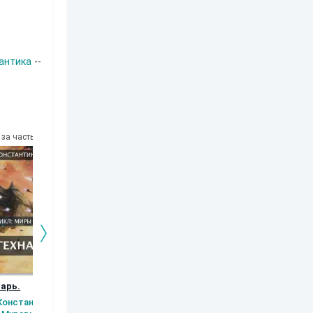
антика
--
за часть
10
за часть
10
за часть
10
за часть
арь.
Заместитель
Экспедиция в Лес
Амадзин 2.
императора
Осколки было
Константин
Аксюта Янсен
могущества.