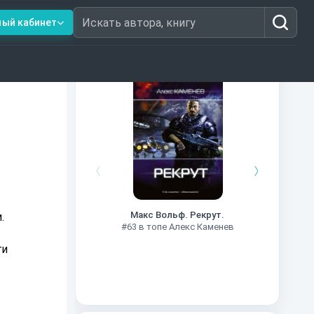
ный кабинет
Искать автора, книгу
Книги из топ-100
#7
Макс Вольф. Рекрут.
.
#63 в топе Алекс Каменев
ги