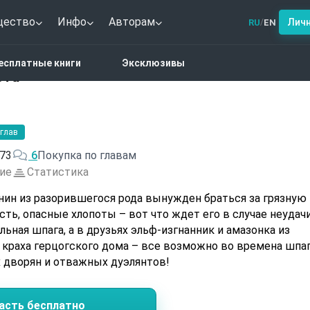
щество
Инфо
Авторам
Лич
RU
EN
/
астика
Бретер на вес золота
есплатные книги
Эксклюзивы
ота
 глав
73
6
Покупка по главам
ие
Статистика
ин из разорившегося рода вынужден браться за грязную
есть, опасные хлопоты – вот что ждет его в случае неудачи
льная шпага, а в друзьях эльф-изгнанник и амазонка из
и краха герцогского дома – все возможно во времена шпа
х дворян и отважных дуэлянтов!
асть бесплатно