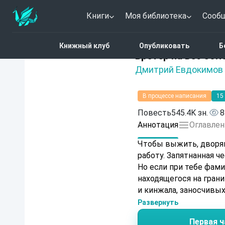
Книги
Моя библиотека
Сооб
Главная
Каталог
Фант
Книжный клуб
Опубликовать
Б
4.2 (5)
Бретер на вес зол
Дмитрий Евдокимов
В процессе написания
15
Повесть
545.4K зн.
8
Аннотация
Оглавлен
Чтобы выжить, дворян
работу. Запятнанная ч
Но если при тебе фами
находящегося на гран
и кинжала, заносчивы
Развернуть
Первая ч