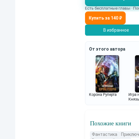
Есть бесплатные главы · По
В избранное
От этого автора
Корона Руперта
Игра 
Князь
Похожие книги
Фантастика
Приключ