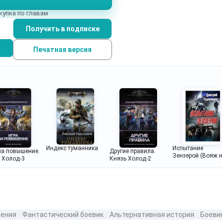
купка по главам
Получить в подписке
Печатная версия
Индекс туманника
Испытание
на повышение.
Другие правила.
Зензерой (Вояж 
 Холод-3
Князь Холод-2
Зензеру)
ения
Фантастический боевик
Альтернативная история
Боеви