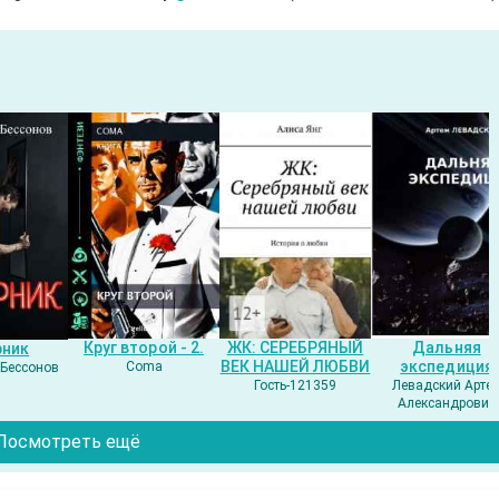
Круг второй - 2.
ЖК: СЕРЕБРЯНЫЙ
Дальняя
рник
ВЕК НАШЕЙ ЛЮБВИ
экспедиция
Coma
Бессонов
Гость-121359
Левадский Арте
Александрович
Посмотреть ещё