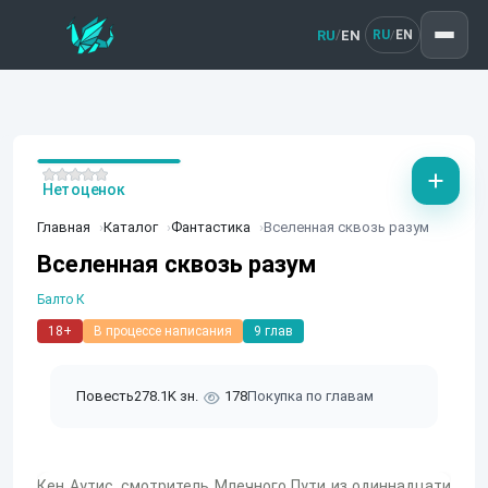
RU
EN
/
RU
EN
/
Нет оценок
Главная
Каталог
Фантастика
Вселенная сквозь разум
Вселенная сквозь разум
Балто К
18+
В процессе написания
9 глав
Повесть
278.1K зн.
178
Покупка по главам
Кен Аутис, смотритель Млечного Пути из одиннадцати