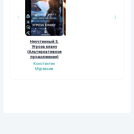
Неучтенный 3.
Возвращение
УДАВЬЯ ЯМА
Угроза клану
Наталья
Кер Рей
(Альтернативное
Шкуриндина
продолжение)
Константин
Муравьев