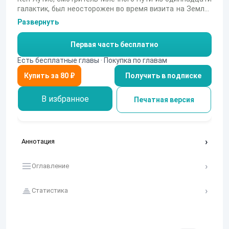
галактик, был неосторожен во время визита на Землю,
и его заметили. Пришлось убегать, применив
Развернуть
телепортатор на глазах у землян. Теперь по приказу
королевы Кену нужно понести наказание за проступок,
Первая часть бесплатно
а потом вернуться в прошлое и стереть свидетелям
память о событии. Выполнение приказа оборачивается
Есть бесплатные главы · Покупка по главам
путешествиями по мирам, жестокими
Получить в подписке
противостояниями, неожиданными встречами и одной
находкой, которая способна возвращать всё к
первозданному виду.
В избранное
Печатная версия
Аннотация
Оглавление
Статистика