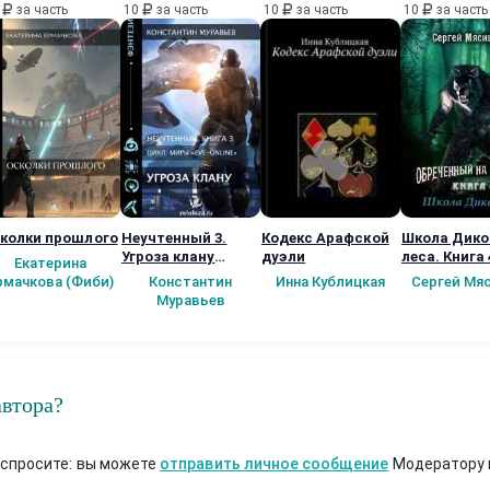
0
за часть
10
за часть
10
за часть
10
за часть
колки прошлого
Неучтенный 3.
Кодекс Арафской
Школа Дико
Угроза клану
дуэли
леса. Книга 
Екатерина
(Альтернативное
рмачкова (Фиби)
Константин
Инна Кублицкая
Сергей Мя
продолжение)
Муравьев
автора?
 спросите: вы можете
отправить личное сообщение
Модератору 