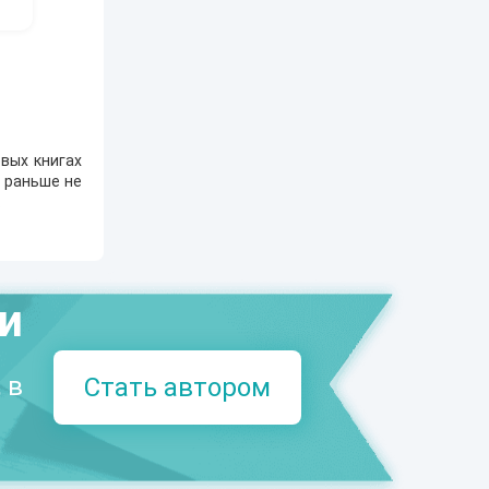
вых книгах
е раньше не
.
ми
 в
Стать автором