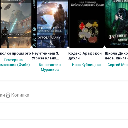
колки прошлого
Неучтенный 3.
Кодекс Арафской
Школа Дико
Угроза клану
дуэли
леса. Книга 
Екатерина
(Альтернативное
рмачкова (Фиби)
Константин
Инна Кублицкая
Сергей Мя
продолжение)
Муравьев
ии
Копилка