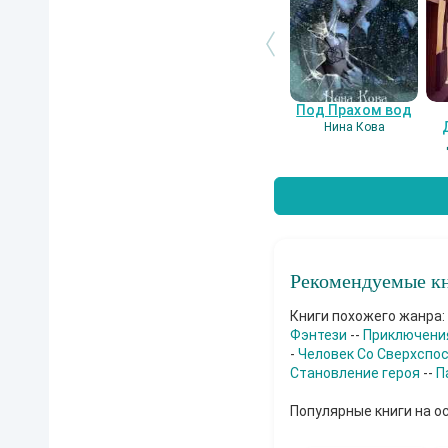
Под Прахом вод
Нина Кова
Рекомендуемые кн
Книги похожего жанра:
Фэнтези
--
Приключени
-
Человек Со Сверхспо
Становление героя
--
П
Популярные книги на о