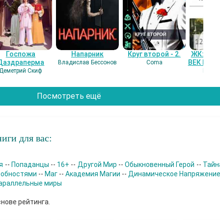
Госпожа
Напарник
Круг второй - 2.
ЖК: СЕ
Даздраперма
ВЕК НАШ
Владислав Бессонов
Coma
Деметрий Скиф
Гость
Посмотреть ещё
иги для вас:
я
--
Попаданцы
--
16+
--
Другой Мир
--
Обыкновенный Герой
--
Тайн
собностями
--
Маг
--
Академия Магии
--
Динамическое Напряжени
араллельные миры
снове рейтинга.