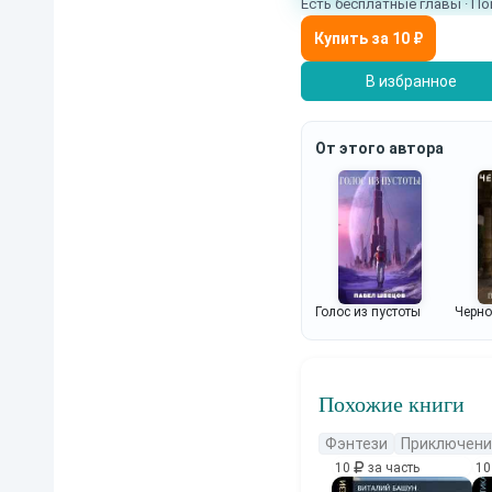
Есть бесплатные главы · По
В избранное
От этого автора
Голос из пустоты
Черн
Похожие книги
Фэнтези
Приключени
10
за часть
1