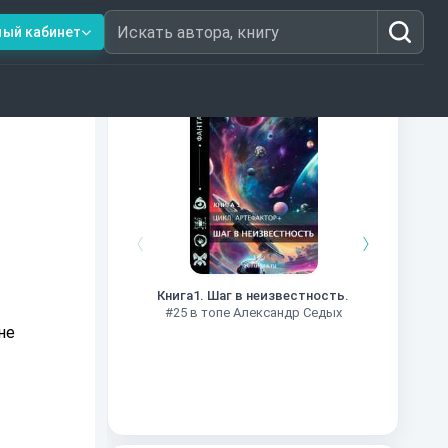
ный кабинет
Искать автора, книгу
Книги из топ-100
Далёкие
Импе
Книга1. Шаг в неизвестность.
#27 в 
#25 в топе Александр Седых
не