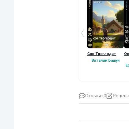
Сэр Троглодит
Ос
Виталий Башун
Е
Отзывы
0
Реценз