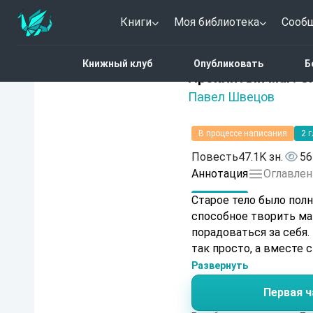
Книги
Моя библиотека
Сооб
Главная
Каталог
Фэн
Книжный клуб
Опубликовать
Б
Нет оценок
Проклятый маг: С
Павел Швецов
В процессе написания
2 
Повесть
47.1K зн.
56
Аннотация
Оглавлен
Старое тело было полн
способное творить ма
порадоваться за себя.
так просто, а вместе 
Развернуть
Первая ч