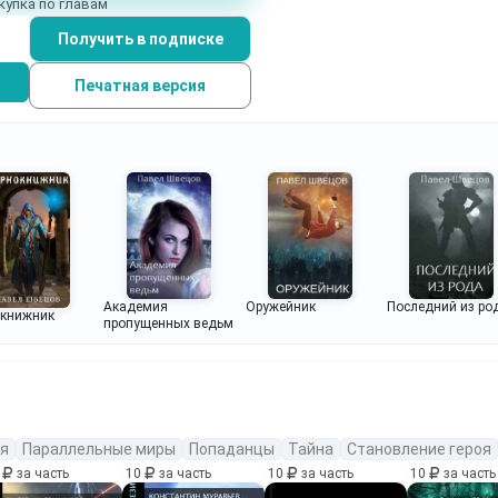
купка по главам
Получить в подписке
Печатная версия
Академия
Оружейник
Последний из ро
окнижник
пропущенных ведьм
я
Параллельные миры
Попаданцы
Тайна
Становление героя
0
за часть
10
за часть
10
за часть
10
за часть