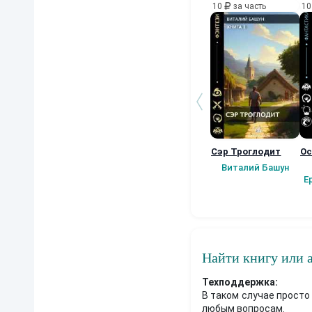
10
за часть
1
Сэр Троглодит
Ос
Виталий Башун
Е
Найти книгу или 
Техподдержка:
В таком случае просто
любым вопросам.