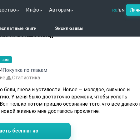
щество
Инфо
Авторам
Лич
RU
EN
/
тези
Проклятый маг: Спасти волшебницу
есплатные книги
Эксклюзивы
пасти волшебницу
главы
4
Покупка по главам
ие
Статистика
о боли, гнева и усталости. Новое — молодое, сильное и
гию. У меня было достаточно времени, чтобы успеть
 Вот только потом пришло осознание того, что всё далеко 
с новой жизнью мне досталось проклятие.
асть бесплатно