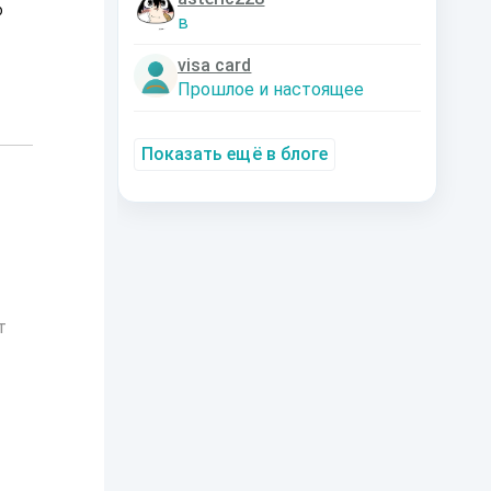
о
в
visa card
Прошлое и настоящее
Показать ещё в блоге
т