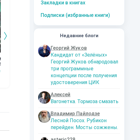
Закладки в книгах
Подписки (избранные книги)
Недавние блоги
Георгий Жуков
Кандидат от «Зелёных»
го
Дорога к магии.
Графство
Возвращение
Ор
Георгий Жуков обнародовал
4
Книга 3
Пограничья.
Кн
Наталья
три программные
Первые шаги.
сищев
Сергей Мясищев
Сергей Мясищев
Шкуриндина
С
Книга 2
концепции после получения
удостоверения ЦИК
Алексей
Вагонетка. Тормоза смазать
Владимир Пайлодзе
Лесной Посох. Рубикон
перейден. Мосты сожжены.
asteric228