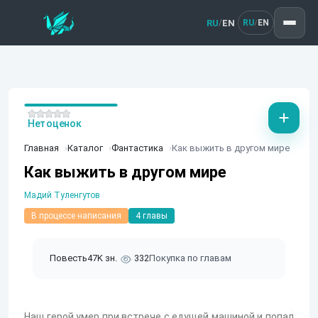
RU
EN
/
RU
EN
/
Нет оценок
Главная
Каталог
Фантастика
Как выжить в другом мире
Как выжить в другом мире
Мадий Туленгутов
В процессе написания
4 главы
Повесть
47K зн.
332
Покупка по главам
Наш герой умер при встрече с едущей машиной и попал