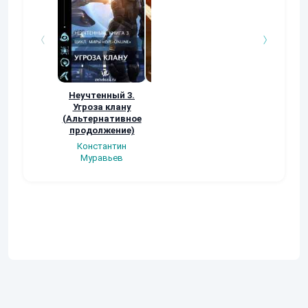
Неучтенный 3.
Возвращение
УДАВЬЯ ЯМА
Угроза клану
Наталья
Кер Рей
(Альтернативное
Шкуриндина
продолжение)
Константин
Муравьев