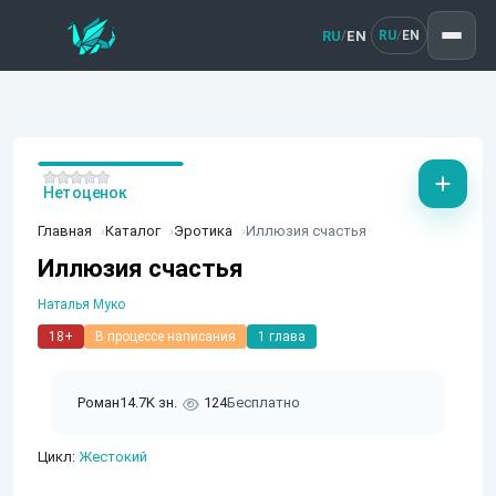
RU
EN
/
RU
EN
/
Нет оценок
Главная
Каталог
Эротика
Иллюзия счастья
Иллюзия счастья
Наталья Муко
18+
В процессе написания
1 глава
Роман
14.7K зн.
124
Бесплатно
Цикл:
Жестокий