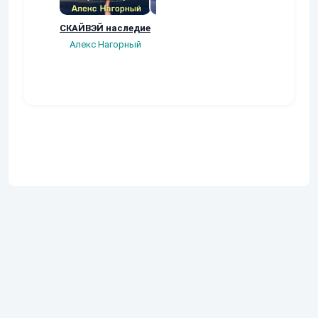
СКАЙВЭЙ наследие
Ренесанс
Квест любовни
(Виват,
Алекс Нагорный
Dark_Rus(Ruslan
квартерон!)
Dark)
Михаил Бакове