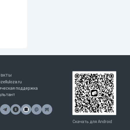
такты
zelluloza.ru
ическая поддержка
ультант
@
Почта
Скачать для Android