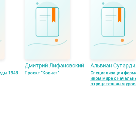
Дмитрий Лифановский
Альвиан Супарди
еды 1948
Проект "Ковчег"
Специализация ферм
ином мире с началь
отрицательным уров