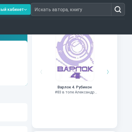
ный кабинет
Искать автора, книгу
Книги из топ-100
Чужие
Варлок 4. Рубикон
#78 в
#83 в топе Александр
Шапочкин