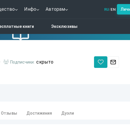
щество
Инфо
Авторам
Лич
RU
EN
/
есплатные книги
Эксклюзивы
0
скрыто
Подписчики:
Отзывы
Достижения
Дуэли