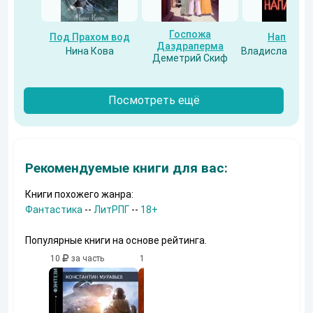
Госпожа
Под Прахом вод
Напарни
Даздраперма
Нина Кова
Владислав Бес
Деметрий Скиф
Посмотреть ещё
Рекомендуемые книги для вас:
Книги похожего жанра:
Фантастика
--
ЛитРПГ
--
18+
Популярные книги на основе рейтинга.
10
за часть
10
за часть
10
за часть