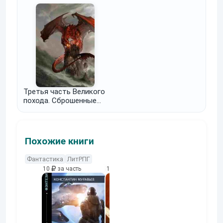
Третья часть Великого
похода. Сброшенные
хвосты. Отданные
долги.
Похожие книги
Фантастика
ЛитРПГ
10
за часть
10
за часть
10
за часть