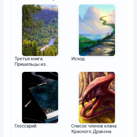
Третья книга.
Исход.
Пришельцы из
неизвестно откуда в
известно когда.
Первая часть. Аврал и
размах
Глоссарий.
Список членов клана
Красного Дракона.