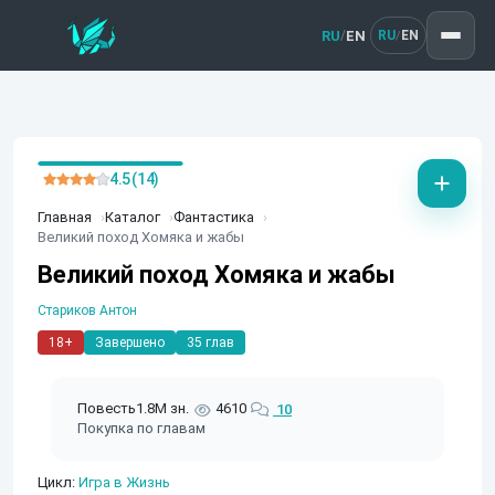
RU
EN
/
RU
EN
/
4.5 (14)
Главная
Каталог
Фантастика
Великий поход Хомяка и жабы
Великий поход Хомяка и жабы
Стариков Антон
18+
Завершено
35 глав
Повесть
1.8M зн.
4610
10
Покупка по главам
Цикл:
Игра в Жизнь