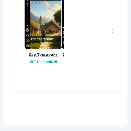
Сэр Троглодит
Осколки прошлого
Неучтенный 3
Угроза клану
Виталий Башун
Екатерина
(Альтернативн
Ермачкова (Фиби)
продолжение
Константин
Муравьев