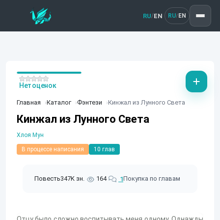
RU
EN
/
RU
EN
/
Нет оценок
Главная
Каталог
Фэнтези
Кинжал из Лунного Света
Кинжал из Лунного Света
Хлоя Мун
В процессе написания
10 глав
Повесть
347K зн.
164
Покупка по главам
1
Отцу было сложно воспитывать меня одному. Однажды