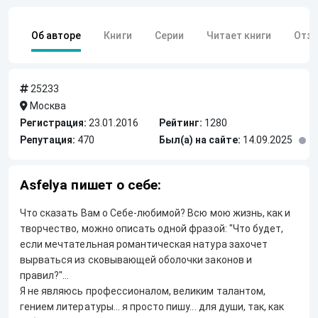
Об авторе
Книги
Серии
Читает книги
Отз
25233
Москва
Регистрация:
23.01.2016
Рейтинг:
1280
Репутация:
470
Был(а) на сайте:
14.09.2025
Asfelya пишет о себе:
Что сказать Вам о Себе-любимой? Всю мою жизнь, как и
творчество, можно описать одной фразой: "Что будет,
если мечтательная романтическая натура захочет
вырваться из сковывающей оболочки законов и
правил?"...
Я не являюсь профессионалом, великим талантом,
гением литературы... я просто пишу... для души, так, как