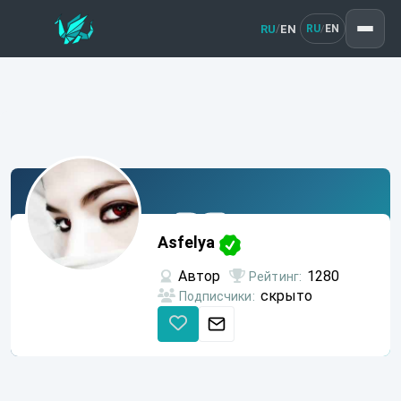
RU
EN
/
RU
EN
/
Asfelya
Asfelya
Автор
1280
Рейтинг:
скрыто
Подписчики: