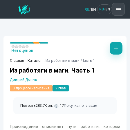
RU
EN
/
RU
EN
/
Нет оценок
Главная
Каталог
Из работяги в маги. Часть 1
Из работяги в маги. Часть 1
Дмитрий Дывык
В процессе написания
9 глав
Повесть
283.7K зн.
17
Покупка по главам
Произведение описывает путь работяги, который