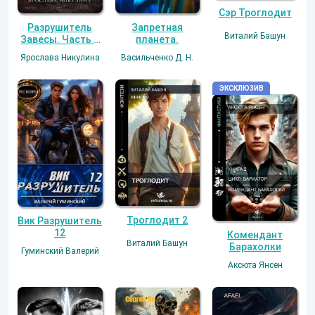
Сэр Троглодит
Разрушитель
Запретная
Виталий Башун
Завесы. Часть I:
планета.
Пепел Эльдории
Ярослава Никулина
Васильченко Д. Н.
Троглодит 2
Вик Разрушитель
12
Комендант
Виталий Башун
Барахолки
Гуминский Валерий
Аксюта Янсен