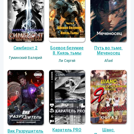
Симбионт 2
Боевое безумие
Путь во тьме.
8. Князь тьмы
Меченосец
Гуминский Валерий
Ли Сергей
Afael
Каратель PRO
Шанс.
Вик Разрушитель