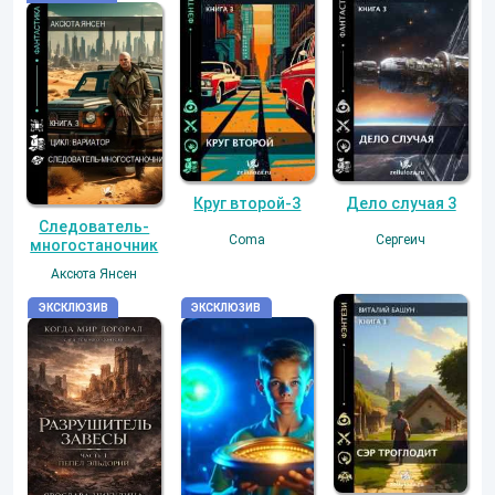
Дело случая 3
Круг второй-3
Следователь-
Сергеич
Coma
многостаночник
Аксюта Янсен