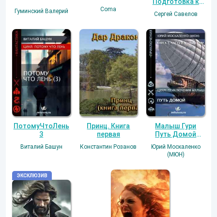
Подготовка к
Coma
исполнению
Гуминский Валерий
Сергей Савелов
замысла. Книга
2. (Я в моей
голове 2).
Малыш Гури
ПотомуЧтоЛень
Принц. Книга
Путь Домой
3
первая
книга седьмая
Юрий Москаленко
Виталий Башун
Константин Розанов
часть вторая
(МЮН)