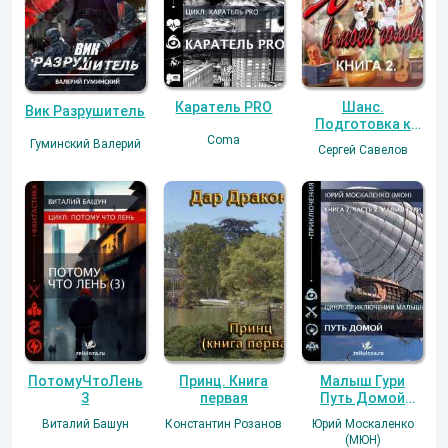
Каратель PRO
Шанс.
Вик Разрушитель
Подготовка к
Coma
исполнению
Гуминский Валерий
Сергей Савелов
замысла. Книга
2. (Я в моей
голове 2).
Малыш Гури
ПотомуЧтоЛень
Принц. Книга
Путь Домой
3
первая
книга седьмая
Юрий Москаленко
Виталий Башун
Константин Розанов
часть вторая
(МЮН)