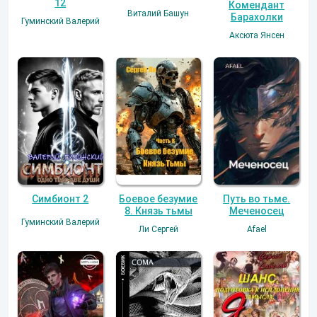
12
Комендант
Виталий Башун
Барахолки
Гуминский Валерий
Аксюта Янсен
Симбионт 2
Боевое безумие
Путь во тьме.
8. Князь тьмы
Меченосец
Гуминский Валерий
Ли Сергей
Afael