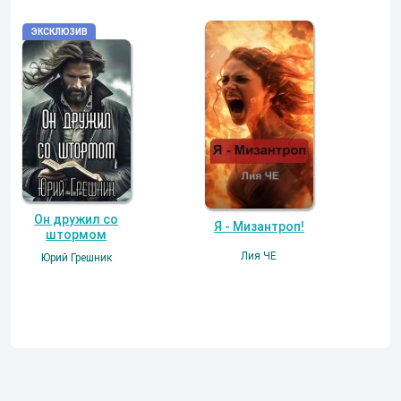
Он дружил со
Я - Мизантроп!
штормом
Лия ЧЕ
Юрий Грешник